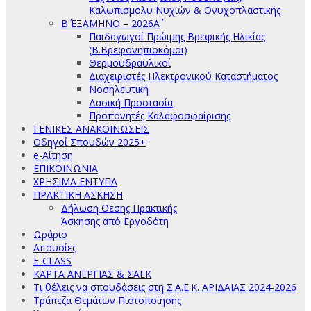
Καλωπισμολυ Νυχιών & Ονυχοπλαστικής
Β΄ ΕΞΑΜΗΝΟ – 2026Α΄
Παιδαγωγοί Πρώιμης Βρεφικής Ηλικίας
(Β.Βρεφονηπιοκόμοι)
Θερμοϋδραυλικοί
Διαχειριστές Ηλεκτρονικού Καταστήματος
Νοσηλευτική
Δασική Προστασία
Προπονητές Καλαφοσφαίρισης
ΓΕΝΙΚΕΣ ΑΝΑΚΟΙΝΩΣΕΙΣ
Οδηγοί Σπουδών 2025+
e-Αίτηση
ΕΠΙΚΟΙΝΩΝΙΑ
ΧΡΗΣΙΜΑ ΕΝΤΥΠΑ
ΠΡΑΚΤΙΚΗ ΑΣΚΗΣΗ
Δήλωση Θέσης Πρακτικής
Άσκησης από Εργοδότη
Ωράριο
Απουσίες
E-CLASS
ΚΑΡΤΑ ΑΝΕΡΓΙΑΣ & ΣΑΕΚ
Τι θέλεις να σπουδάσεις στη Σ.Α.Ε.Κ. ΑΡΙΔΑΙΑΣ 2024-2026
Τράπεζα Θεμάτων Πιστοποίησης