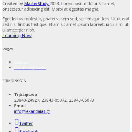
Created by
MasterStudy
2023. Lorem ipsum dolor sit amet,
onsectetur adipiscing elit. Morbi at egestas magna.
Eget lectus molestie, pharetra sem sed, scelerisque felis. Ut ut erat
sed nisl finibus tristique. Etiam sit amet ipsum laoreet, iaculis mi ut,
ullamcorper nibh.
Learning Now
Pages
Courses
Membership Plans
ΕΠΙΚΟΙΝΩΝΙΑ
Τηλέφωνο
23840-24927, 23843-05072, 23843-05073
Email
info@iekaridaias.gr
Twitter
Facebook