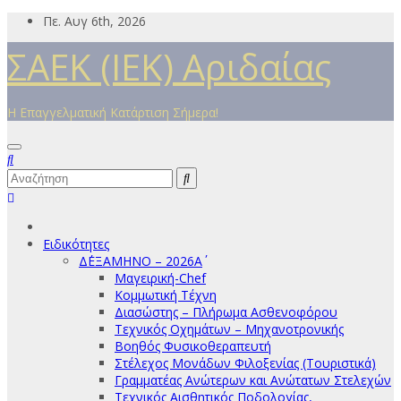
Μετάβαση
Πε. Αυγ 6th, 2026
στο
ΣΑΕΚ (ΙΕΚ) Αριδαίας
περιεχόμενο
Η Επαγγελματική Κατάρτιση Σήμερα!
Ειδικότητες
Δ΄ΕΞΑΜΗΝΟ – 2026Α΄
Μαγειρική-Chef
Κομμωτική Τέχνη
Διασώστης – Πλήρωμα Ασθενοφόρου
Τεχνικός Οχημάτων – Μηχανοτρονικής
Βοηθός Φυσικοθεραπευτή
Στέλεχος Μονάδων Φιλοξενίας (Τουριστικά)
Γραμματέας Ανώτερων και Ανώτατων Στελεχών
Τεχνικός Αισθητικός Ποδολογίας,