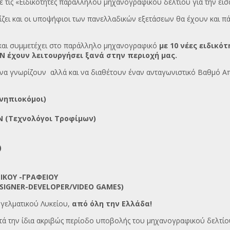
 τις «Ειδικότητες παράλληλου μηχανογραφικού δελτίου για την εισ
ει και οι υποψήφιοι των πανελλαδικών εξετάσεων θα έχουν και π
και συμμετέχει στο παράλληλο μηχανογραφικό
με 10 νέες ειδικ
 έχουν λειτουργήσει ξανά στην περιοχή μας.
νο να γνωρίζουν αλλά και να διαθέτουν έναν ανταγωνιστικό Βαθμό 
νηπιοκόμοι)
Ν (Τεχνολόγοι Τροφίμων)
)
ΚΟΥ -ΓΡΑΦΕΙΟΥ
IGNER-DEVELOPER/VIDEO GAMES)
αγγελματικού Λυκείου,
από όλη την Ελλάδα!
τά την ίδια ακριβώς περίοδο υποβολής του μηχανογραφικού δελτί