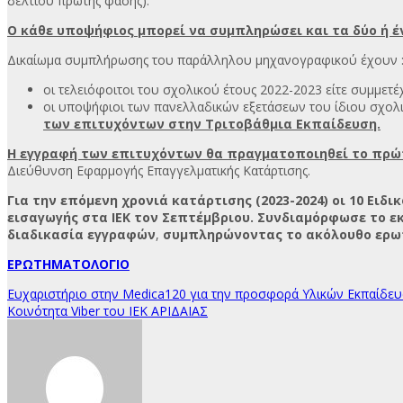
δελτίου πρώτης φάσης).
Ο κάθε υποψήφιος μπορεί να συμπληρώσει και τα δύο ή έ
Δικαίωμα συμπλήρωσης του παράλληλου μηχανογραφικού έχουν 
οι τελειόφοιτοι του σχολικού έτους 2022-2023 είτε συμμετέχ
οι υποψήφιοι των πανελλαδικών εξετάσεων του ίδιου σχολ
των επιτυχόντων στην Τριτοβάθμια Εκπαίδευση.
Η εγγραφή των επιτυχόντων θα πραγματοποιηθεί το πρώ
Διεύθυνση Εφαρμογής Επαγγελματικής Κατάρτισης.
Για την επόμενη χρονιά κατάρτισης (2023-2024) οι 10 Ε
εισαγωγής στα ΙΕΚ τον Σεπτέμβριου. Συνδιαμόρφωσε το εκ
διαδικασία εγγραφών
,
συμπληρώνοντας το ακόλουθο ερω
ΕΡΩΤΗΜΑΤΟΛΟΓΙΟ
Πλοήγηση
Ευχαριστήριο στην Medica120 για την προσφορά Υλικών Εκπαίδευσ
Κοινότητα Viber του ΙΕΚ ΑΡΙΔΑΙΑΣ
άρθρων