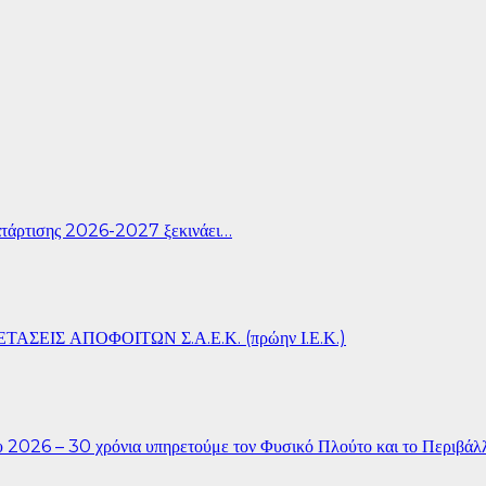
άρτισης 2026-2027 ξεκινάει…
ΣΕΙΣ ΑΠΟΦΟΙΤΩΝ Σ.Α.Ε.Κ. (πρώην Ι.Ε.Κ.)
26 – 30 χρόνια υπηρετούμε τον Φυσικό Πλούτο και το Περιβάλ