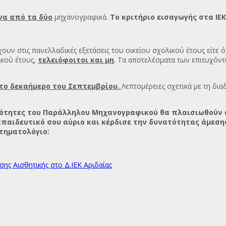
να από τα δύο
μηχανογραφικά.
Το κριτήριο εισαγωγής στα ΙΕ
:
ουν στις πανελλαδικές εξετάσεις του οικείου σχολικού έτους είτε όχ
ικού έτους,
τελειόφοιτοι και μη
. Τα αποτελέσματα των επιτυχόντ
το δεκαήμερο του Σεπτεμβρίου.
Λεπτομέρειες σχετικά με τη δι
ιδικότητες του Παράλληλου Μηχανογραφικού θα πλαισιωθού
παιδευτικό σου αύριο και κέρδισε την δυνατότητας άμεσης
τηματολόγιο:
ης Αισθητικής στο Δ.ΙΕΚ Αριδαίας