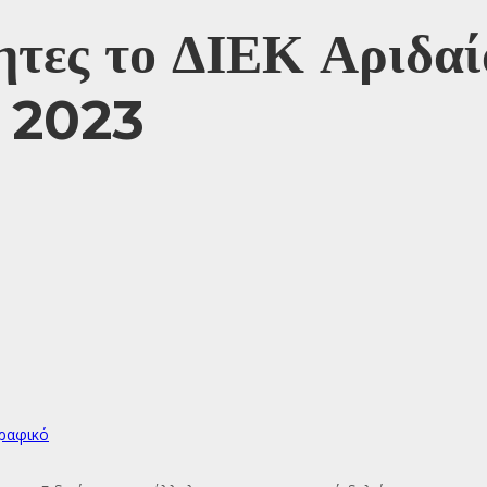
ητες το ΔΙΕΚ Αριδα
υ 2023
ραφικό